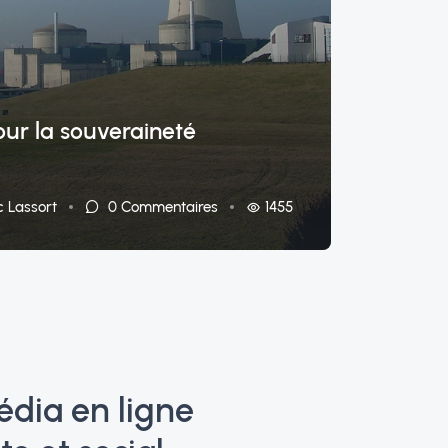
POLITI
Dans 
contr
our la souveraineté
Franç
18/11/
1455
c Lassort
0
Commentaires
édia en ligne