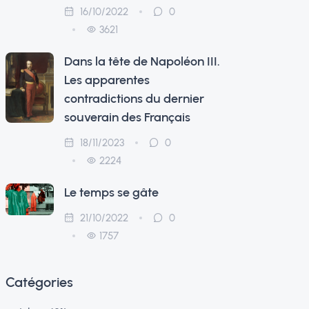
16/10/2022
0
3621
Dans la tête de Napoléon III.
Les apparentes
contradictions du dernier
souverain des Français
18/11/2023
0
2224
Le temps se gâte
21/10/2022
0
1757
Catégories