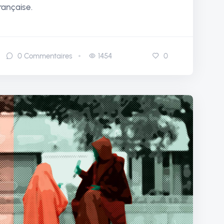
rançaise.
0
Commentaires
1454
0