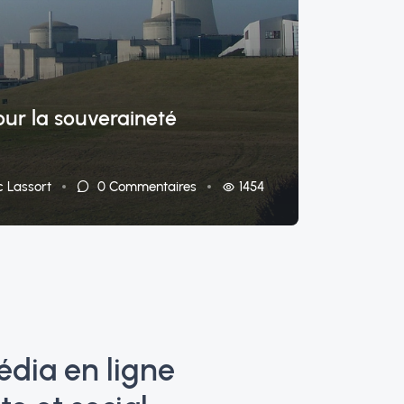
POLITI
Dans 
contr
our la souveraineté
Franç
18/11/
1454
c Lassort
0
Commentaires
édia en ligne