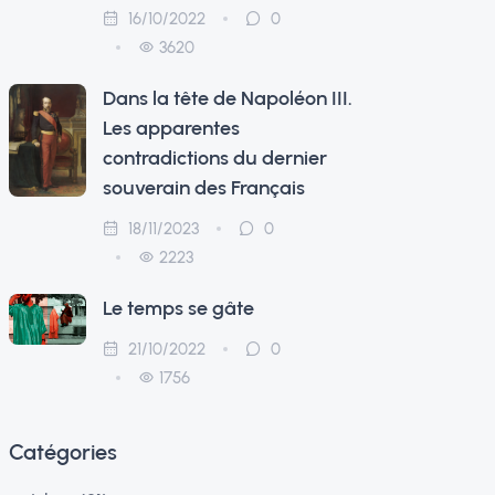
16/10/2022
0
3620
Dans la tête de Napoléon III.
Les apparentes
contradictions du dernier
souverain des Français
18/11/2023
0
2223
Le temps se gâte
21/10/2022
0
1756
Catégories